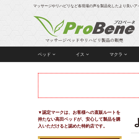
マッサージやリハビリなど各現場の声を製品化したより良いア
マッサージベッドやリハビリ製品の販売
ベッド
イス
マクラ
ディスポペーパー・
マッサージチェア
カラーマクラ
ユーティリティ
マット・ピロー
脱衣カゴ・
DXベッドシリーズ
エクストラシリー
タオル・スリッパ
シリーズ
ランドリーバッグ
シリーズ
▼認定マークは、お客様への直販ルートを
持たない高田ベッドが、安心して製品を購
入いただけると認めた特約店です。