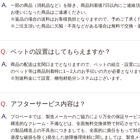
A.
一部の商品（消耗品など）を除き、商品到着後7日以内にご連絡
）
・
お使いになった商品はご遠慮ください。
・
※返品の場合の送料はお客様負担となりますので、予めご了承く
・
※ご注文頂いた商品に欠陥・不良などがある場合は無料で交換・
幅
・
・
）
Q.
ベットの設置はしてもらえますか？
最
・
A.
商品の配送は玄関口までとなりますので、ベットの組立・設置に
・
のベッド等は商品到着時に1～2人のお手伝いの方が必要となりま
・
低
※別途料金にて設置、梱包材処分システムはございます。
・
・
Q.
アフターサービス内容は？
）
A.
プロベーネでは、製造メーカーのご協力により万全の保証サービ
・
構造的なクレーム・不備などは、全面無料交換体勢で対応させて
の製品構造上の不具合につきましても、全面的に責任をもって対
過度な破損を除く)発生した故障修理依頼に関しましては、製造