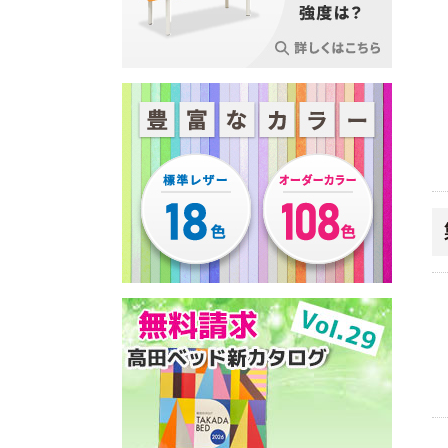
き
マ
ア
脚
ド
蔵
降
護
フ
ッ
イ
ベ
リ
型
型
ワ
リ
ァ
ト
テ
ッ
ー
（
イ
フ
ー
有
ム
ド
バ
イ
ド
ト
ベ
フ
孔
ッ
ヤ
サ
介
ッ
ェ
ス
ワ
フ
グ
レ
イ
護
ド
イ
ト
イ
タ
ス
ズ
用
ス
レ
ヤ
ワ
ク
手
ス
（
品
＆
ッ
ー
ゴ
ッ
元
ツ
広
バ
チ
式
ン
シ
リ
ベ
ー
ス
台
ベ
手
ョ
低
モ
ッ
ル
ト
ッ
洗
ン
反
コ
ド
牽
マ
ド
台
付
チ
発
ン
（
引
ッ
踏
き
ェ
高
式
設
台
ワ
ト
み
ア
反
向
ン
オ
台
旋
ー
測
発
け
下
タ
メ
回
定
硬
肢
ッ
パ
ガ
テ
昇
ベ
器
質
ピ
チ
ー
タ
ー
降
ッ
分
ロ
ロ
テ
イ
ブ
温
型
ド
析
ー
ッ
ー
プ
ル
熱
（
（
器