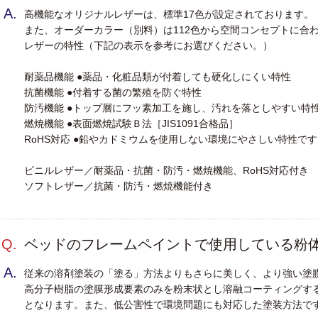
A.
ガ
高機能なオリジナルレザーは、標準17色が設定されております。
・
また、オーダーカラー（別料）は112色から空間コンセプトに合
・
レザーの特性（下記の表示を参考にお選びください。）
）
・
耐薬品機能 ●薬品・化粧品類が付着しても硬化しにくい特性
抗菌機能 ●付着する菌の繁殖を防ぐ特性
防汚機能 ●トップ層にフッ素加工を施し、汚れを落としやすい特
・
燃焼機能 ●表面燃焼試験Ｂ法［JIS1091合格品］
RoHS対応 ●鉛やカドミウムを使用しない環境にやさしい特性で
ヘ
ビニルレザー／耐薬品・抗菌・防汚・燃焼機能、RoHS対応付き
・
ソフトレザー／抗菌・防汚・燃焼機能付き
・
Q.
ベッドのフレームペイントで使用している粉
A.
）
従来の溶剤塗装の「塗る」方法よりもさらに美しく、より強い塗
高分子樹脂の塗膜形成要素のみを粉末状とし溶融コーティングす
となります。また、低公害性で環境問題にも対応した塗装方法で