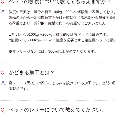
Q.
ベッドの強度について教えてもらえますか？
埋
）
A.
強度の目安は、等分布荷重100kg～500kgの5段階で表示しており
・
）
製品の上から一定期間荷重をかけた時に生じる木部や金属疲労を
る荷重であり、局部的・縦横方向への荷重ではございません。
□強度レベル100kg～200kg／標準的な診察ベッドに最適です。
□強度レベル300kg～500kg／強度を必要とする治療用ベッドに
※マッサージなどには、300kg以上が必要となります。
）
・
キ
・
Q.
かどまる加工とは？
）
A.
座シート（天板）の四方にまるみを設けている加工です。空間の
る製品です。
Q.
ベッドのレザーについて教えてください。
・