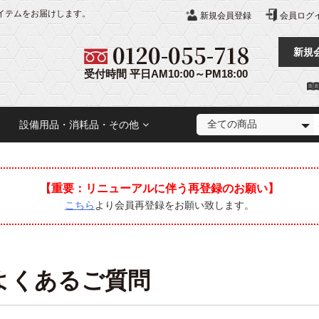
イテムをお届けします。
新規会員登録
会員ログ
0120-055-718
新規
受付時間 平日AM10:00～PM18:00
設備用品・消耗品・その他
【重要：︎リニューアルに伴う再登録のお願い】
こちら
より会員再登録をお願い致します。
ソファー・チェア
ワゴン・手洗台・
枕カバー
マット・ピローカバー
パーテーション・
ズ
訓練台シリーズ
運動療法シリーズ
シリーズ
踏み台
カーテン
よくあるご質問