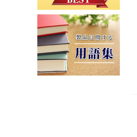
高
ブ
置
ピ
ッ
（
さ
ル
き
ロ
ド
ー
調
昇
台
ー
ガ
ド
節
降
フ
ー
付
付
BR
テ
ッ
ド
ベ
シ
ー
ト
旋
手
ッ
リ
ブ
レ
回
置
ド
ー
ル
ス
昇
き
ズ
ト
降
フ
簡
患
付
型
ッ
易
ジ
者
き
（
ト
ベ
ェ
着
ッ
レ
ッ
ル
エ
ベ
ド
ス
ド
シ
プ
ッ
角
ト
リ
ロ
ド
度
キ
付
ー
ン
ガ
調
ャ
き
ズ
ユ
ー
節
リ
ニ
ド
高
付
ー
マ
フ
付
さ
バ
ク
ォ
き
旋
調
ッ
ラ
ー
回