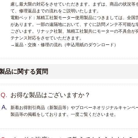
）
慮し最大限の対応をさせていただきます。まずは、商品の状況等
て、修理返品までの流れをご説明いたします。
ワ
電動ベッド：旭精工社製モーター使用製品につきましては、全国
があります。一部の遠隔地において、すぐに訪問メンテ不可能な
・
ございます。リナック社製、旭精工社製共にモーターの不具合が
テナンス対応をさせていただきます。
・
→返品・交換・修理の流れ（申込用紙のダウンロード）
幅
）
・
製品に関する質問
・
・
施
）
Q.
お得な製品はございますか？
・
）
A.
新着お得割引商品（新製品等）やプロベーネオリジナルキャンペ
製品等の掲載をしております。一度ご覧くださいませ。
・
オ
病