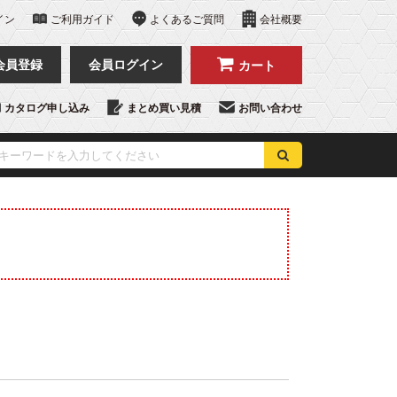
イン
ご利用ガイド
よくあるご質問
会社概要
会員登録
会員ログイン
カート
カタログ申し込み
まとめ買い見積
お問い合わせ
医療・診察用の
BRシリーズ
ベッドカバー
電動昇降台シリーズ
手動昇降台シリーズ
各種備品