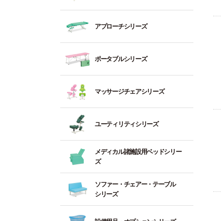
3
行
向
ン
（
式
～
棒
き
ッ
昇
フ
5：
ト
アプローチシリーズ
ト
降
ェ
歩
高
3
レ
ス
ベ
イ
行
強
～
ー
イ
ッ
ス
木
訓
度
4：
ニ
ポータブルシリーズ
ッ
ド
型
製
練
（
高
ン
チ
ヘ
ベ
台
度
強
グ
手
式
ッ
ッ
フ
を
度
ベ
動
マッサージチェアシリーズ
ド
ド
ェ
立
必
（
ッ
垂
式
イ
ち
要
度
ド
直
昇
縦
ア
ス
上
と
を
昇
降
型
ル
ユーティリティシリーズ
型
が
電
す
必
降
ベ
ヘ
ミ
ヘ
り
動
る
要
型
ッ
ッ
ベ
ッ
ス
練
手
メディカル諸施設用ベッドシリー
治
と
（
ド
ド
ッ
ド
ト
習
動
ズ
療
す
イ
ド
レ
台
昇
フ
用
る
ヤ
（
縦
ッ
待
立
降
ッ
ソファー・チェアー・テーブル
向
治
レ
量
型
チ
合
位
台
ト
シリーズ
き
療
ス
ヘ
ャ
ソ
保
レ
低
用
式
ッ
ー
フ
デ
持
電
ワ
ス
反
向
ド