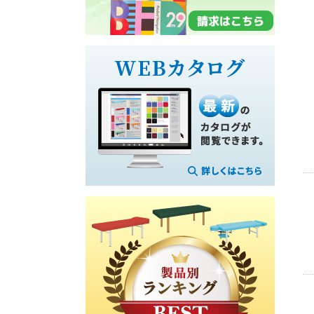
ク
シ
（
シ
メ
室
保
ス
ョ
込
ー
ガ
用
持
テ
ン
式
ト
式
ピ
ー
カ
ク
マ
内
ロ
式
ー
ッ
旋
ッ
蔵
ー
ベ
テ
シ
回
ト
型
ッ
ン
ョ
昇
ブ
ド
ン
オ
降
ロ
上
付
メ
型
ッ
フ
肢
き
ガ
（
ク
ェ
台
フ
ャ
セ
イ
採
ヘ
タ
ス
ッ
ス
血
ッ
ク
タ
ト
マ
台
ド
ッ
ー
ッ
レ
マ
シ
付
ベ
ト
ス
ッ
ョ
ッ
付
ト
旋
ト
ン
ド
ベ
付
回
付
用
ッ
そ
き
昇
き
テ
ド
の
降
ー
手
他
ベ
型