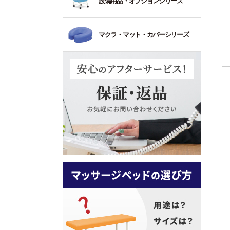
設備用品・オプションシリーズ
ァ
ィ
練
動
イ
旋
ト
発
き
治
ー
ス
習
チ
ド
回
付
ベ
療
背
ポ
角
具
ル
サ
5：
昇
き
ッ
チ
マクラ・マット・カバーシリーズ
な
ペ
額
ト
イ
最
降
ド
ェ
し
ー
半
低
ズ
高
型
ア
ト
パ
円
反
4
（
強
ー
待
レ
ー
マ
旋
発
本
広
度
治
合
ー
タ
ク
回
脚
（
療
ソ
ニ
オ
ラ
低
昇
ベ
も
ベ
フ
ン
ル
反
降
ッ
強
ッ
ァ
フ
グ
ス
発
型
ド
度
ド
ー
ェ
マ
リ
高
（
を
背
イ
シ
6
ッ
反
反
必
担
付
ス
ン
本
パ
発
発
要
架
き
マ
脚
高
と
簡
ト
脱
ッ
温
ベ
反
す
易
コ
レ
衣
ト
熱
ッ
発
る
ベ
ー
ー
カ
シ
ド
施
ッ
ナ
バ
ニ
ゴ
ー
旋
術
ド
ー
ス
ン
8
ラ
ト
回
向
ト
グ
本
ン
内
昇
介
ソ