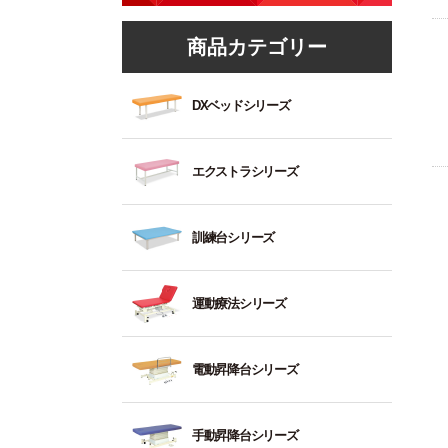
商品カテゴリー
1
DXベッドシリーズ
～
2：
標
1
エクストラシリーズ
準
～
強
2：
度
標
ト
訓練台シリーズ
（
準
レ
準
強
ー
的
度
ニ
ト
運動療法シリーズ
な
（
ン
リ
診
準
グ
ー
察
的
ベ
ト
垂
電動昇降台シリーズ
用
な
ッ
セ
直
向
診
ド
ク
昇
き
察
シ
降
油
平
手動昇降台シリーズ
用
ョ
型
圧