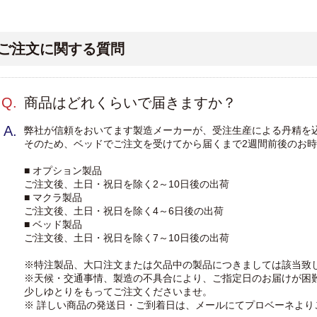
ズ
メディカル諸施設用ベッドシリ
ーズ
ご注文に関する質問
Q.
商品はどれくらいで届きますか？
A.
弊社が信頼をおいてます製造メーカーが、受注生産による丹精を
そのため、ベッドでご注文を受けてから届くまで2週間前後のお
■ オプション製品
ご注文後、土日・祝日を除く2～10日後の出荷
■ マクラ製品
ご注文後、土日・祝日を除く4～6日後の出荷
■ ベッド製品
ご注文後、土日・祝日を除く7～10日後の出荷
※特注製品、大口注文または欠品中の製品につきましては該当致
※天候・交通事情、製造の不具合により、ご指定日のお届けが困
少しゆとりをもってご注文くださいませ。
※ 詳しい商品の発送日・ご到着日は、メールにてプロベーネより