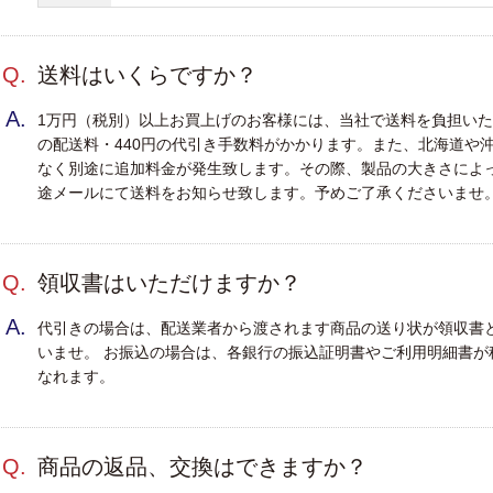
フ
）
Q.
送料はいくらですか？
A.
1万円（税別）以上お買上げのお客様には、当社で送料を負担いた
の配送料・440円の代引き手数料がかかります。また、北海道や
強
なく別途に追加料金が発生致します。その際、製品の大きさによ
）
途メールにて送料をお知らせ致します。予めご了承くださいませ
強
Q.
領収書はいただけますか？
・
A.
代引きの場合は、配送業者から渡されます商品の送り状が領収書
ワ
いませ。 お振込の場合は、各銀行の振込証明書やご利用明細書
・
なれます。
軽
）
）
Q.
商品の返品、交換はできますか？
）