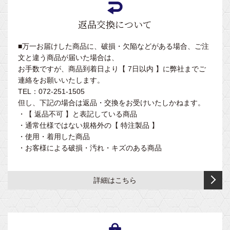
床
木
ト
（フ
バ
型
製
用
ッ
ー
返品交換について
ベ
品
ト
内
ッ
レ
脚
■万一お届けした商品に、破損・欠陥などがある場合、ご注
オ
ド
ス
型
文と違う商品が届いた場合は、
ム
ト
お手数ですが、商品到着日より【 7日以内 】に弊社までご
小
ツ
外
付
連絡をお願いいたします。
児
交
脚
き）
TEL：072-251-1505
用
換
型
但し、下記の場合は返品・交換をお受けいたしかねます。
台・
折
・【 返品不可 】と表記している商品
キ
り
・通常仕様ではない規格外の【 特注製品 】
ッ
た
・使用・着用した商品
ズ
た
・お客様による破損・汚れ・キズのある商品
プ
み
レ
補
イ
助
詳細はこちら
ク
ベ
ッ
ッ
シ
ド
ョ