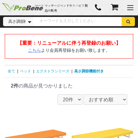
マッサージベッドやリハビリ製
品の販売
【重要：︎リニューアルに伴う再登録のお願い】
こちら
より会員再登録をお願い致します。
全て
|
ベッド
|
エクストラシリーズ
|
高さ調節機能付き
2件
の商品が見つかりました