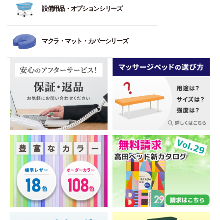
降
ッ
向
治
レ
量）
型
設備用品・オプションシリーズ
チ
合
位
台
ト
き）
療
ス
ヘ
ャ
ソ
保
レ
低
用
式）
ッ
ー
フ
デ
持
電
ワ
ス
反
向
ド
マクラ・マット・カバーシリーズ
ァ
ィ
練
動
イ
旋
ト
発
き）
治
ー・
ス
習
チ
ド
回
付
ベ
療
背
ポ
角・
具
ル
サ
5：
昇
き
ッ
チ
な
ペ
額・
ト
イ
最
降
ド
ェ
し
ー
半
低
ズ
高
型
ア
ト
パ
円
反
4
（幅
強
ー・
待
レ
ー・
マ
旋
発
本
広）
度
治
合
ー
タ
ク
回
脚
（最
療
ソ
ニ
オ
ラ
低
昇
ベ
も
ベ
フ
ン
ル・
反
降
ッ
強
ッ
ァ
フ
グ
ス
発・
型
ド
度
ド
ー・
ェ
マ
リ
高
（低
を
背
イ
シ
6
ッ
反
反
必
担
付
ス
ン
本
パ
発
発・
要
架・
き
マ
脚
高
と
簡
ト
脱
ッ
温
ベ
反
す
易
コ
レ
衣
ト
熱
ッ
発）
る
ベ
ー
ー