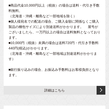
ド
ベ
付
回
付
■商品代金10,000円以上（税抜）の場合は送料・代引き手数
用
ッ
そ
き
昇
き
料無料。
テ
ド
の
降
（北海道・沖縄・離島など一部地域を除く）
ー
手
他・
ベ
型
高
■個人様宛名での配送の場合、ご購入金額に関係なくご購入
ブ
置
ピ
ッ
（ガ
さ
製品の梱包サイズにより別途送料がかかります。 屋号が
ル・
き
ロ
ド
ー
調
ございましたら、一万円以上の場合は送料無料となっており
昇
台・
ー
ガ
ド
節
ます。
降
フ
ー
付）
付
BR
■10,000円（税抜）未満の場合は送料720円・代引き手数料
テ
ッ
ド・
ベ
シ
440円(税込)がかかります。
ー
ト
旋
手
ッ
リ
（北海道・沖縄・離島など一部地域は別途送料がかかりま
ブ
レ
回
置
ド
ー
す）
ル
ス
昇
き・
ズ
ト
降
フ
簡
患
■銀行振り込みの場合、お振込み手数料はお客様負担となり
付
型
ッ
易
ジ
者
ます。
き
（ヘ
ト
ベ
ェ
着・
ッ
レ
ッ
ル
エ
ベ
ド
ス
ド
シ
プ
詳細はこちら
ッ
角
ト
リ
ロ
ド
度
キ
付
ー
ン・
ガ
調
ャ
き
ズ
ユ
ー
節
リ