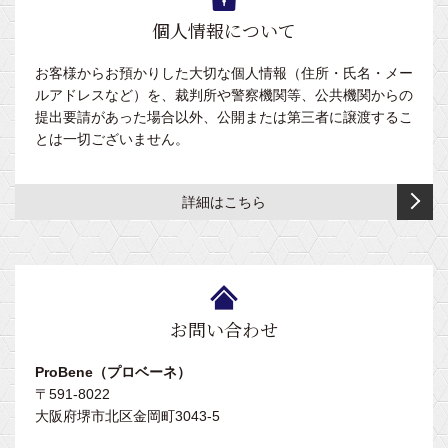
ン
内
個人情報について
脚
除
型
菌・
お客様からお預かりした大切な個人情報（住所・氏名・メー
消
外
ルアドレスなど）を、裁判所や警察機関等、公共機関からの
臭
脚
提出要請があった場合以外、公開または第三者に譲渡するこ
用
型
とは一切ございません。
品
ブ
そ
リ
詳細はこちら
の
ッ
他
ジ
各
脚
種
部
備
品
お問い合わせ
ProBene（プロベーネ）
〒591-8022
大阪府堺市北区金岡町3043-5