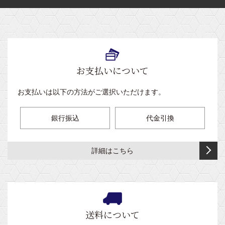
パ
ガ
テ
昇
ベ
器・
質
ピ
チ
ー
タ
ー
降
ッ
分
ロ
ロ
テ
イ
ブ
温
型
ド
析
ー
ッ
ー
プ
ル
熱
（オ
（病
器
ク
シ
（埋
シ
メ
室
保
ス
ョ
込
ー
ガ
用）
持
テ
お支払いについて
ン・
式
ト
式）
ピ
ー
カ
ク
マ
内
ロ
式
ー
ッ
旋
ッ
お支払いは以下の方法がご選択いただけます。
蔵
ー
ベ
テ
シ
回
ト
型
ッ
ン
ョ
昇
ブ
銀行振込
代金引換
ド
ン
オ
降
ロ
上
付
メ
型
ッ
フ
肢
き）
ガ・
（キ
ク
ェ
詳細はこちら
台・
フ
ャ
セ
イ
採
ヘ
タ
ス
ッ
ス
血
ッ
ク
タ
ト
マ
台
ド
ッ
ー
ッ
レ
マ
シ
付）
ベ
ト
ス
ッ
送料について
ョ
ッ
付
ト
旋
ト
ン