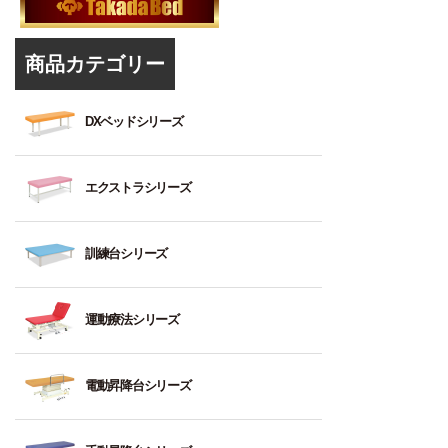
商品カテゴリー
DXベッドシリーズ
1
エクストラシリーズ
～
2：
標
1
訓練台シリーズ
準
～
強
2：
度
標
ト
運動療法シリーズ
（標
準
レ
準
強
ー
的
度
ニ
ト
電動昇降台シリーズ
な
（標
ン
リ
診
準
グ
ー
察
的
ベ
ト
垂