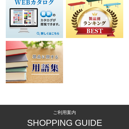
カ
シ
ド
施
ッ
ナ
バ
ニ
ゴ・
ー
旋
術
ド
ー
ス
ン
8
ラ
ト
回
向
ト
グ
本
ン
内
昇
介
ソ
き）
マ
ア
脚
ド
蔵
降
護
フ
ッ
イ
ベ
リ
型
型
ワ
リ
ァ
ト
テ
ッ
ー
（ワ
イ
フ
ー
お買い物を続ける
カートへ進む
有
ム
ド
バ
イ
ド
ト・
ベ
フ
孔
ッ
ヤ
サ
介
ッ
ェ
ス
ワ
フ
グ
レ
イ
護
ド
イ
ト
イ
タ
ス・
ズ
用
ス
レ
ヤ
ワ
ク
手
ス
（幅
品
＆
ッ
ー
ゴ
ッ
元
ツ
広）
バ
チ
式
ン・
シ
リ
ベ
ー
ス
台
ベ
手
ョ
低
モ
ッ
ル
ト
ッ
洗
ン
反
コ
ド
牽
マ
ド
台・
付
チ
発・
ン
（施
引
ッ
踏
き
ェ
高
式）
設
台
ワ
ト
ご利用案内
み
ア
反
向
ン
オ
台
旋
ー
測
SHOPPING GUIDE
発・
け）
下
タ
メ
回
定
硬
肢
ッ