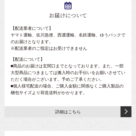
ニ
ド
高
付）
ー
マ
フ
付
さ
バ
ク
お届けについて
ォ
き
旋
調
ッ
ラ
ー
回
節
グ・
カ
高
【配送業者について】
ム
昇
機
小
バ
さ
ヤマト運輸、佐川急便、西濃運輸、名鉄運輸、ゆうパックで
降
能
物
ー
ベ
調
のお届けとなります。
型
付
ッ
節
※配送業者のご指定はお受けできません
（背
マ
き
ド
機
上
ッ
【配送について】
ガ
能
キ
げ
ト・
■商品のお届けは玄関口までとなっております。また、一部
ー
付
ャ
角
ピ
大型商品につきましては搬入時のお手伝いをお願いさせてい
ド・
き
ス
度
ロ
ただく場合がございます。予めご了承ください。
点
タ
調
ー
■個人様宅配送の場合、ご購入金額に関係なくご購入製品の
キ
滴
ー
節
カ
梱包サイズより荷造送料がかかります。
ャ
ス
付
付）
バ
ス
タ
き
ー
タ
ン
旋
詳細はこちら
ー
ド・
低
回
ベ
付
サ
床
昇
ッ
ポ
型
降
ド
低
ー
型
カ