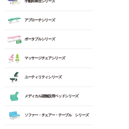
手動昇降台シリーズ
用
な
ッ
セ
直
向
診
ド
ク
昇
き）
察
シ
降
油
平
アプローチシリーズ
用
ョ
型
圧
3
行
向
ン
（フ
式
～
棒
き）
ッ
昇
フ
5：
ト
ポータブルシリーズ
ト
降
ェ
歩
高
3
レ
ス
ベ
イ
行
強
～
ー
イ
ッ
ス
木
訓
度
4：
ニ
マッサージチェアシリーズ
ッ
ド
型
製
練
（強
高
ン
チ
ヘ
ベ
台
度
強
グ
手
式）
ッ
ッ
フ
を
度
ベ
動
ユーティリティシリーズ
ド
ド
ェ
立
必
（強
ッ
垂
式
イ
ち
要
度
ド
直
昇
縦
ア
ス
上
と
を
昇
降
型
ル
メディカル諸施設用ベッドシリーズ
型
が
電
す
必
降
ベ
ヘ
ミ
ヘ
り
動・
る
要
型
ッ
ッ
ベ
ッ
ス
練
手
治
と
（ワ
ド
ド
ッ
ソファー・チェアー・テーブル シリーズ
ド
ト
習
動
療
す
イ
ド
レ
台・
昇
フ
用
る
ヤ
（軽
縦
ッ
待
立