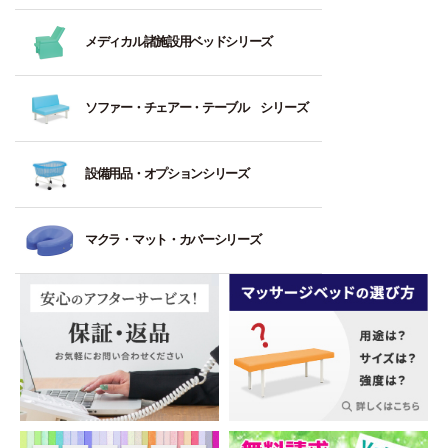
要
度
ド
直
昇
縦
ア
ス
上
と
を
昇
降
型
ル
メディカル諸施設用ベッドシリーズ
型
が
電
す
必
降
ベ
ヘ
ミ
ヘ
り
動・
る
要
型
ッ
ッ
ベ
ッ
ス
練
手
治
と
（ワ
ド
ド
ッ
ソファー・チェアー・テーブル シリーズ
ド
ト
習
動
療
す
イ
ド
レ
台・
昇
フ
用
る
ヤ
（軽
縦
ッ
待
立
降
ッ
向
治
レ
量）
型
設備用品・オプションシリーズ
チ
合
位
台
ト
き）
療
ス
ヘ
ャ
ソ
保
レ
低
用
式）
ッ
ー
フ
デ
持
電
ワ
ス
反
向
ド
マクラ・マット・カバーシリーズ
ァ
ィ
練
動
イ
旋
ト
発
き）
治
ー・
ス
習
チ
ド
回
付
ベ
療
背
ポ
角・
具
ル
サ
5：
昇
き
ッ
チ
な
ペ
額・
ト
イ
最
降
ド
ェ
し
ー
半
低
ズ
高
型
ア
ト
パ
円
反
4
（幅
強
ー・
待
レ
ー・
マ
旋
発
本
広）
度
治
合
ー
タ
ク
回
脚
（最
療
ソ
ニ
オ
ラ
低
昇
ベ
も
ベ
フ
ン
ル・
反
降
ッ
強