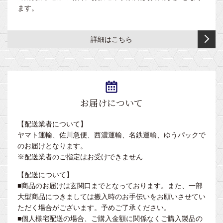
ッ
易
ジ
者
ます。
き
（ヘ
ト
ベ
ェ
着・
ッ
レ
ッ
ル
エ
ベ
ド
ス
ド
シ
プ
詳細はこちら
ッ
角
ト
リ
ロ
ド
度
キ
付
ー
ン・
ガ
調
ャ
き
ズ
ユ
ー
節
リ
ニ
ド
高
付）
ー
マ
フ
付
さ
バ
ク
お届けについて
ォ
き
旋
調
ッ
ラ
ー
回
節
グ・
カ
高
【配送業者について】
ム
昇
機
小
バ
さ
ヤマト運輸、佐川急便、西濃運輸、名鉄運輸、ゆうパックで
降
能
物
ー
ベ
調
のお届けとなります。
型
付
ッ
節
※配送業者のご指定はお受けできません
（背
マ
き
ド
機
上
ッ
【配送について】
ガ
能
キ
げ
ト・
■商品のお届けは玄関口までとなっております。また、一部
ー
付
ャ
角
ピ
大型商品につきましては搬入時のお手伝いをお願いさせてい
ド・
き
ス
度
ロ
ただく場合がございます。予めご了承ください。
点
タ
調
ー
■個人様宅配送の場合、ご購入金額に関係なくご購入製品の
キ
滴