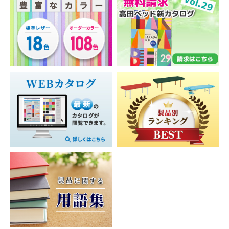
お買い物を続ける
カートへ進む
ッ
ァ
フ
グ
ス
発・
型
ド
度
ド
ー・
ェ
マ
リ
高
（低
を
背
イ
シ
6
ッ
反
反
必
担
付
ス
ン
本
パ
発
発・
要
架・
き
マ
脚
高
と
簡
ト
脱
ッ
温
ベ
反
す
易
コ
レ
衣
ト
熱
ッ
発）
る
ベ
ー
ー
カ
シ
ド
施
ッ
ナ
バ
ニ
ゴ・
ー
旋
術
ド
ー
ス
ン
8
ラ
ト
回
向
ト
グ
本
ン
内
昇
介
ソ
き）
マ
ア
脚
ド
蔵
降
護
フ
ッ
イ
ベ
リ
型
型
ワ
リ
ァ
ト
テ
ッ
ー
（ワ
イ
フ
ー
有
ム
ド
バ
イ
ド
ト・
ベ
フ
孔
ッ
ヤ
サ
介
ッ
ェ
ス
ワ
フ
グ
レ
イ
護
ド
イ
ト
イ
タ
ス・
ズ
用
ス
レ
ヤ
ワ
ク
手
ス
（幅
品
＆
ッ
ー
ゴ
ッ
元
ツ
広）
バ
チ
式
ン・
シ
リ
ベ
ー