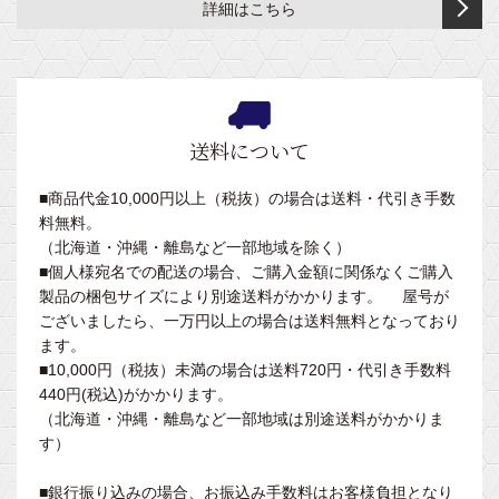
ェ
詳細はこちら
台・
フ
ャ
セ
イ
採
ヘ
タ
ス
ッ
ス
血
ッ
ク
タ
ト
マ
台
ド
ッ
ー
ッ
レ
マ
シ
付）
ベ
ト
ス
ッ
送料について
ョ
ッ
付
ト
旋
ト
ン
ド
ベ
付
回
付
■商品代金10,000円以上（税抜）の場合は送料・代引き手数
用
ッ
そ
き
昇
き
料無料。
テ
ド
の
降
（北海道・沖縄・離島など一部地域を除く）
ー
手
他・
ベ
型
高
■個人様宛名での配送の場合、ご購入金額に関係なくご購入
ブ
置
ピ
ッ
（ガ
さ
製品の梱包サイズにより別途送料がかかります。 屋号が
ル・
き
ロ
ド
ー
調
ございましたら、一万円以上の場合は送料無料となっており
昇
台・
ー
ガ
ド
節
ます。
降
フ
ー
付）
付
BR
■10,000円（税抜）未満の場合は送料720円・代引き手数料
テ
ッ
ド・
ベ
シ
440円(税込)がかかります。
ー
ト
旋
手
ッ
リ
（北海道・沖縄・離島など一部地域は別途送料がかかりま
ブ
レ
回
置
ド
ー
す）
ル
ス
昇
き・
ズ
ト
降
フ
簡
患
■銀行振り込みの場合、お振込み手数料はお客様負担となり
付
型