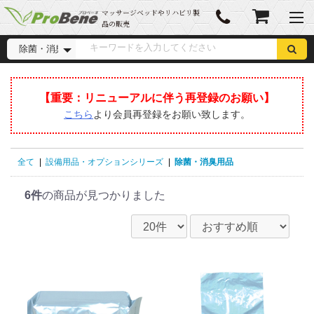
マッサージベッドやリハビリ製
品の販売
【重要：︎リニューアルに伴う再登録のお願い】
こちら
より会員再登録をお願い致します。
全て
|
設備用品・オプションシリーズ
|
除菌・消臭用品
6件
の商品が見つかりました