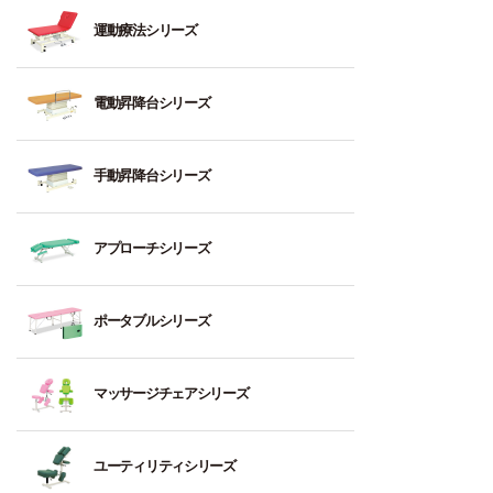
度
標
ト
運動療法シリーズ
（標
準
レ
準
強
ー
的
度
ニ
ト
電動昇降台シリーズ
な
（標
ン
リ
診
準
グ
ー
察
的
ベ
ト
垂
手動昇降台シリーズ
用
な
ッ
セ
直
向
診
ド
ク
昇
き）
察
シ
降
油
平
アプローチシリーズ
用
ョ
型
圧
3
行
向
ン
（フ
式
～
棒
き）
ッ
昇
フ
5：
ト
ポータブルシリーズ
ト
降
ェ
歩
高
3
レ
ス
ベ
イ
行
強
～
ー
イ
ッ
ス
木
訓
度
4：
ニ
マッサージチェアシリーズ
ッ
ド
型
製
練
（強
高
ン
チ
ヘ
ベ
台
度
強
グ
手
式）
ッ
ッ
フ
を
度
ベ
動
ユーティリティシリーズ
ド
ド
ェ
立
必
（強
ッ
垂
式
イ
ち