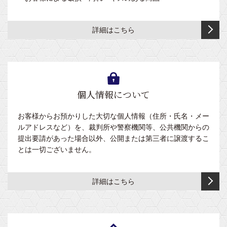
プ
み
レ
補
イ
助
詳細はこちら
ク
ベ
ッ
ッ
シ
ド
ョ
ン
内
個人情報について
脚
除
型
菌・
お客様からお預かりした大切な個人情報（住所・氏名・メー
消
外
ルアドレスなど）を、裁判所や警察機関等、公共機関からの
臭
脚
提出要請があった場合以外、公開または第三者に譲渡するこ
用
型
とは一切ございません。
品
ブ
そ
リ
詳細はこちら
の
ッ
他
ジ
各
脚
種
部