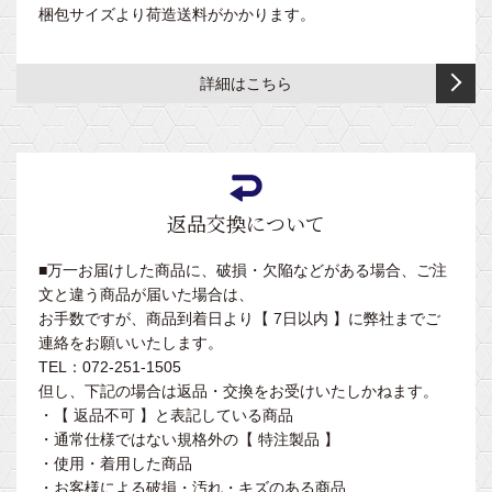
ー
節
カ
梱包サイズより荷造送料がかかります。
ャ
ス
付
付）
バ
ス
タ
き
ー
タ
ン
旋
詳細はこちら
ー
ド・
低
回
ベ
付
サ
床
昇
ッ
ポ
型
降
ド
低
ー
型
カ
床
木
ト
（フ
バ
型
製
用
ッ
ー
返品交換について
ベ
品
ト
内
ッ
レ
脚
■万一お届けした商品に、破損・欠陥などがある場合、ご注
オ
ド
ス
型
文と違う商品が届いた場合は、
ム
ト
お手数ですが、商品到着日より【 7日以内 】に弊社までご
小
ツ
外
付
連絡をお願いいたします。
児
交
脚
き）
TEL：072-251-1505
用
換
型
但し、下記の場合は返品・交換をお受けいたしかねます。
台・
折
・【 返品不可 】と表記している商品
キ
り
・通常仕様ではない規格外の【 特注製品 】
ッ
た
・使用・着用した商品
ズ
た
・お客様による破損・汚れ・キズのある商品