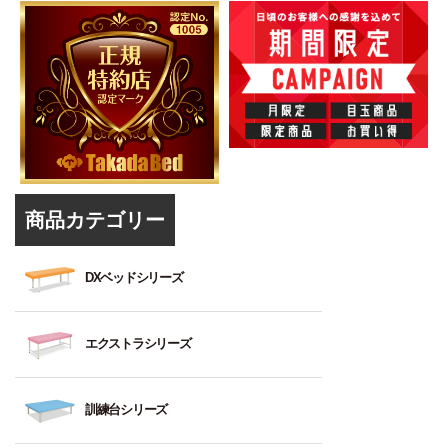
商品カテゴリー
DXベッドシリーズ
1
エクストラシリーズ
～
2：
標
1
訓練台シリーズ
準
～
強
2：