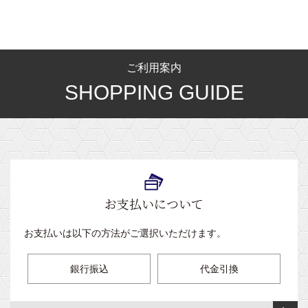
ス
台
ベ
手
ョ
低
モ
ッ
ル
ト
ッ
洗
ン
反
コ
ド
牽
マ
ド
台・
付
チ
発・
ン
（施
引
ッ
踏
き
ェ
高
式）
設
台
ワ
ト
ご利用案内
み
ア
反
向
ン
オ
台
旋
ー
測
SHOPPING GUIDE
発・
け）
下
タ
メ
回
定
硬
肢
ッ
パ
ガ
テ
昇
ベ
器・
質
ピ
チ
ー
タ
ー
降
ッ
分
ロ
ロ
テ
イ
ブ
温
型
ド
析
ー
ッ
ー
プ
ル
熱
（オ
（病
器
ク
シ
（埋
シ
メ
室
保
ス
ョ
込
ー
ガ
用）
持
テ
お支払いについて
ン・
式
ト
式）
ピ
ー
カ
ク
マ
内
ロ
式
ー
ッ
旋
ッ
お支払いは以下の方法がご選択いただけます。
蔵
ー
ベ
テ
シ
回
ト
型
ッ
ン
ョ
昇
ブ
銀行振込
代金引換
ド
ン
オ
降
ロ
上
付
メ
型
ッ
フ
肢
き）
ガ・
（キ
ク